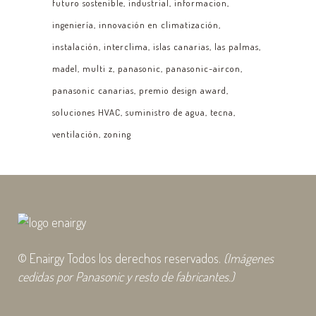
futuro sostenible
industrial
informacion
ingeniería
innovación en climatización
instalación
interclima
islas canarias
las palmas
madel
multi z
panasonic
panasonic-aircon
panasonic canarias
premio design award
soluciones HVAC
suministro de agua
tecna
ventilación
zoning
© Enairgy Todos los derechos reservados.
(Imágenes
cedidas por Panasonic y resto de fabricantes.)