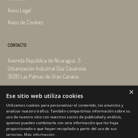
Aviso Legal
Aviso de Cookies
CONTACTO
Avenida República de Nicaragua , 5
Urbanización Industrial Díaz Casanova
35010 Las Palmas de Gran Canaria
×
Email: enairgy@enairgy.es
Ese sitio web utiliza cookies
Llámenos: +34 928 480 804
Utilizamos cookies para personalizar el contenido, los anuncios y
analizar nuestro tráfico. También compartimos información sobre su
uso de nuestro sitio con nuestros socios de publicidad y análisis,
quienes pueden combinarla con otra información que les haya
Horario
de lunes a jueves
proporcionado o que hayan recopilado a partir del uso de sus
de 07:00 a 16:00 horas
servicios.
Más información