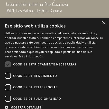
Urbanización Industrial Díaz Casanova
35010 Las Palmas de Gran Canaria
×
Email: enairgy@enairgy.es
Ese sitio web utiliza cookies
Llámenos: +34 928 480 804
Utilizamos cookies para personalizar el contenido, los anuncios y
analizar nuestro tráfico. También compartimos información sobre su
uso de nuestro sitio con nuestros socios de publicidad y análisis,
quienes pueden combinarla con otra información que les haya
Horario
de lunes a jueves
proporcionado o que hayan recopilado a partir del uso de sus
de 07:00 a 16:00 horas
servicios.
Más información
viernes de 07:00 a 15:00 horas
COOKIES ESTRICTAMENTE NECESARIAS
sábados y domingo, cerrado.
COOKIES DE RENDIMIENTO
COOKIES DE PREFERENCIAS
COOKIES DE FUNCIONALIDAD
MOSTRAR DETALLES