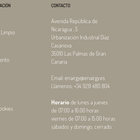
ACIÓN
CONTACTO
Avenida República de
Nicaragua , 5
 Limpio
Urbanización Industrial Díaz
Casanova
35010 Las Palmas de Gran
ento
Canaria
Email: enairgy@enairgy.es
Llámenos: +34 928 480 804
l
Horario
de lunes a jueves
ookies
de 07:00 a 16:00 horas
viernes de 07:00 a 15:00 horas
sábados y domingo, cerrado.