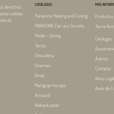
CATÁLOGOS
MÁS INFORM
los derechos
genes cedidas
Panasonic Heating and Cooling
Productos
esto de
PANASONIC Fier ans Security
Tecna Aire
Madel – Zoning
Catálogos
Tecna
Asesorami
Zima-klima
Averías
Charmex
Contacto
Dinak
Aviso Lega
Martigrap-hecapo
Aviso de C
Armacell
Kieback peter