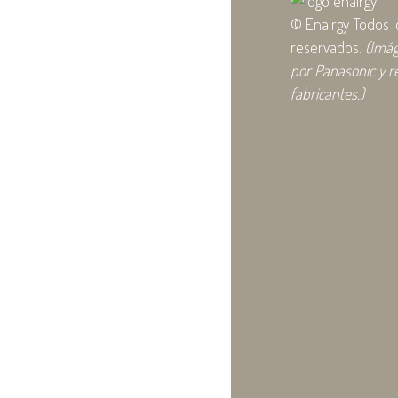
© Enairgy Todos 
reservados.
(Imá
por Panasonic y r
fabricantes.)