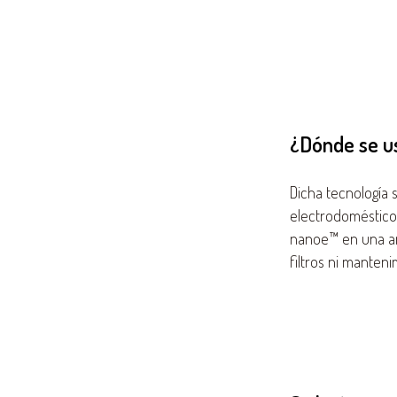
¿Dónde se u
Dicha tecnología 
electrodomésticos
nanoe™ en una am
filtros ni manten