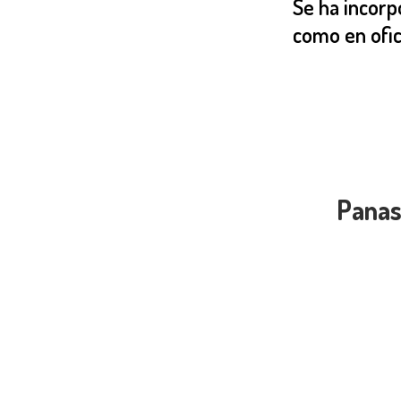
Se ha incorp
como en ofici
Panas