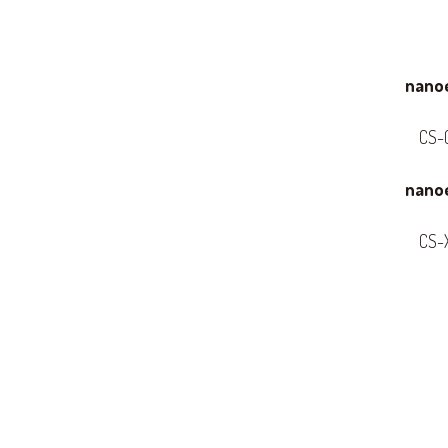
nanoe
CS-(
nanoe
CS-X