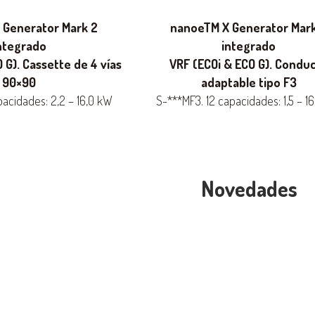
 Generator Mark 2
nanoeTM X Generator Mar
ntegrado
integrado
 G). Cassette de 4 vías
VRF (ECOi & ECO G). Condu
90×90
adaptable tipo F3
pacidades: 2,2 – 16,0 kW
S-***MF3. 12 capacidades: 1,5 – 1
Novedades