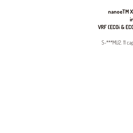
nanoeTM X
i
VRF (ECOi & ECO
S-***MU2. 11 ca