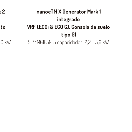
k 2
nanoeTM X Generator Mark 1
integrado
cto
VRF (ECOi & ECO G). Consola de suelo
tipo G1
6,0 kW
S-**MG1E5N. 5 capacidades: 2,2 – 5,6 kW