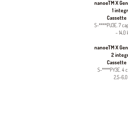
nanoeTM X Gen
1 integ
Cassette
S-****PU3E. 7 ca
– 14,0
nanoeTM X Gen
2 integ
Cassette
S-****PY3E. 4 
2,5-6,