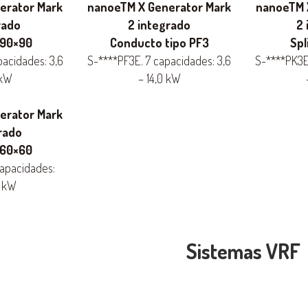
erator Mark
nanoeTM X Generator Mark
nanoeTM 
rado
2 integrado
2 
 90×90
Conducto tipo PF3
Spl
pacidades: 3,6
S-****PF3E. 7 capacidades: 3,6
S-****PK3E
 kW
– 14,0 kW
erator Mark
rado
 60×60
capacidades:
0 kW
Sistemas VRF