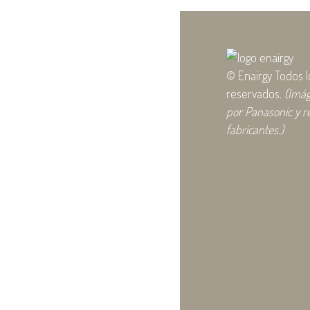
© Enairgy Todos 
reservados.
(Imá
por Panasonic y r
fabricantes.)