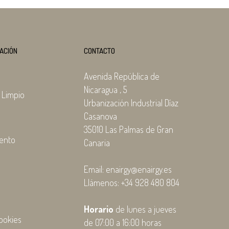
ACIÓN
CONTACTO
Avenida República de
Nicaragua , 5
 Limpio
Urbanización Industrial Díaz
Casanova
35010 Las Palmas de Gran
ento
Canaria
Email: enairgy@enairgy.es
Llámenos: +34 928 480 804
l
Horario
de lunes a jueves
ookies
de 07:00 a 16:00 horas