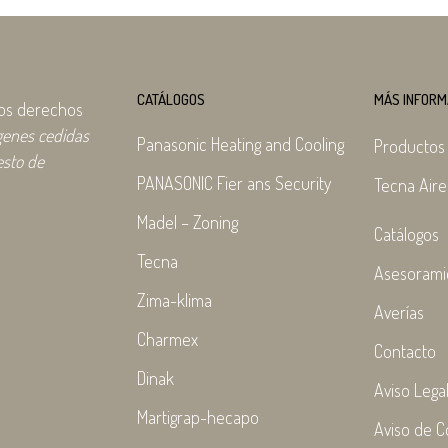
CATÁLOGOS
MÁS INFORM
los derechos
genes cedidas
Panasonic Heating and Cooling
Productos
esto de
PANASONIC Fier ans Security
Tecna Aire
Madel – Zoning
Catálogos
Tecna
Asesorami
Zima-klima
Averías
Charmex
Contacto
Dinak
Aviso Lega
Martigrap-hecapo
Aviso de C