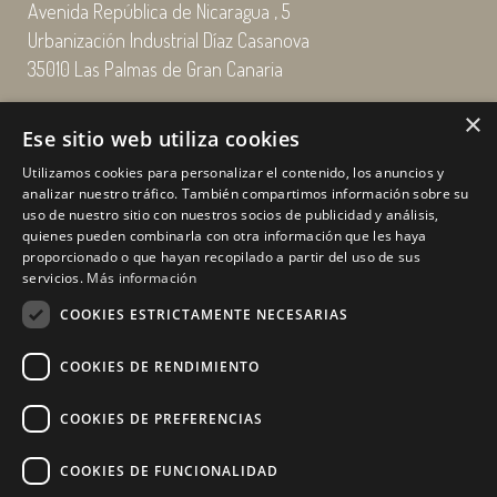
Avenida República de Nicaragua , 5
Urbanización Industrial Díaz Casanova
35010 Las Palmas de Gran Canaria
×
Email: enairgy@enairgy.es
Ese sitio web utiliza cookies
Llámenos: +34 928 480 804
Utilizamos cookies para personalizar el contenido, los anuncios y
analizar nuestro tráfico. También compartimos información sobre su
uso de nuestro sitio con nuestros socios de publicidad y análisis,
quienes pueden combinarla con otra información que les haya
Horario
de lunes a jueves
proporcionado o que hayan recopilado a partir del uso de sus
de 07:00 a 16:00 horas
servicios.
Más información
viernes de 07:00 a 15:00 horas
COOKIES ESTRICTAMENTE NECESARIAS
sábados y domingo, cerrado.
COOKIES DE RENDIMIENTO
COOKIES DE PREFERENCIAS
COOKIES DE FUNCIONALIDAD