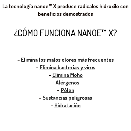
La tecnología nanoe™ X produce radicales hidroxilo con
beneficios demostrados
¿CÓMO FUNCIONA NANOE™ X?
Elimina los malos olores más frecuentes
–
Elimina bacterias y virus
–
Elimina Moho
–
Alérgenos
–
Pólen
–
Sustancias peligrosas
–
Hidratación
–
Simulador de concentración