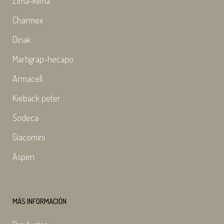
Zima-klima
Charmex
Dinak
Martigrap-hecapo
Armacell
Kieback peter
Sodeca
Giacomini
Aspen
MÁS INFORMACIÓN