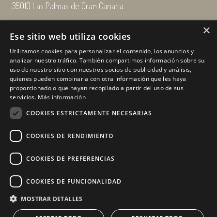
35010 Las Palmas de Gran Canaria
×
Email: enairgy@enairgy.es
Ese sitio web utiliza cookies
Llámenos: +34 928 480 804
Utilizamos cookies para personalizar el contenido, los anuncios y
analizar nuestro tráfico. También compartimos información sobre su
uso de nuestro sitio con nuestros socios de publicidad y análisis,
quienes pueden combinarla con otra información que les haya
Horario
de lunes a jueves
proporcionado o que hayan recopilado a partir del uso de sus
de 07:00 a 16:00 horas
servicios.
Más información
viernes de 07:00 a 15:00 horas
COOKIES ESTRICTAMENTE NECESARIAS
sábados y domingo, cerrado.
COOKIES DE RENDIMIENTO
COOKIES DE PREFERENCIAS
COOKIES DE FUNCIONALIDAD
MOSTRAR DETALLES