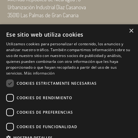
Urbanización Industrial Díaz Casanova
35010 Las Palmas de Gran Canaria
×
Email: enairgy@enairgy.es
Ese sitio web utiliza cookies
Llámenos: +34 928 480 804
Utilizamos cookies para personalizar el contenido, los anuncios y
analizar nuestro tráfico. También compartimos información sobre su
uso de nuestro sitio con nuestros socios de publicidad y análisis,
quienes pueden combinarla con otra información que les haya
Horario
de lunes a jueves
proporcionado o que hayan recopilado a partir del uso de sus
de 07:00 a 16:00 horas
servicios.
Más información
viernes de 07:00 a 15:00 horas
COOKIES ESTRICTAMENTE NECESARIAS
sábados y domingo, cerrado.
COOKIES DE RENDIMIENTO
COOKIES DE PREFERENCIAS
COOKIES DE FUNCIONALIDAD
MOSTRAR DETALLES