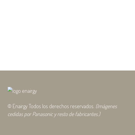
marcas que distribuimos en Canarias.
Los primeros en actualizar han sido los
productos de Madel - Zoning y ya los
tienes disponibles tanto para ver online
como para descargar y guardar. Una
de...
06 febrero, 2020
© Enairgy Todos los derechos reservados.
(Imágenes
cedidas por Panasonic y resto de fabricantes.)