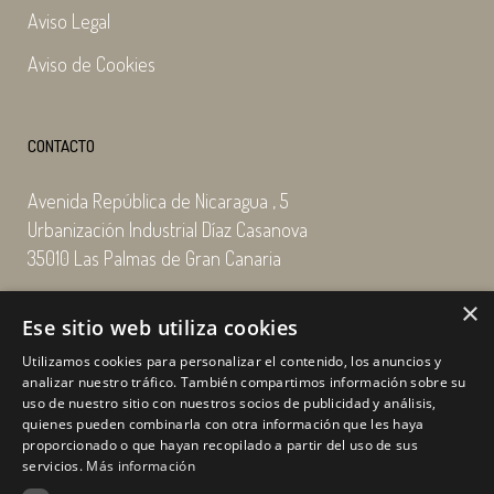
Aviso Legal
Aviso de Cookies
CONTACTO
Avenida República de Nicaragua , 5
Urbanización Industrial Díaz Casanova
35010 Las Palmas de Gran Canaria
×
Email: enairgy@enairgy.es
Ese sitio web utiliza cookies
Llámenos: +34 928 480 804
Utilizamos cookies para personalizar el contenido, los anuncios y
analizar nuestro tráfico. También compartimos información sobre su
uso de nuestro sitio con nuestros socios de publicidad y análisis,
quienes pueden combinarla con otra información que les haya
Horario
de lunes a jueves
proporcionado o que hayan recopilado a partir del uso de sus
de 07:00 a 16:00 horas
servicios.
Más información
viernes de 07:00 a 15:00 horas