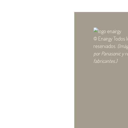
© Enairgy Todos 
reservados.
(Imá
por Panasonic y r
fabricantes.)