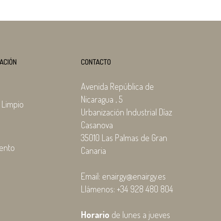
ACIÓN
CONTACTO
Avenida República de
Nicaragua , 5
 Limpio
Urbanización Industrial Díaz
Casanova
35010 Las Palmas de Gran
ento
Canaria
Email: enairgy@enairgy.es
Llámenos: +34 928 480 804
l
Horario
de lunes a jueves