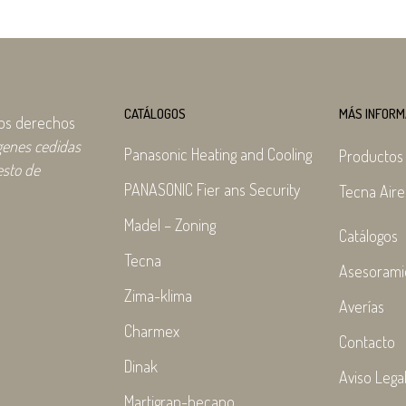
CATÁLOGOS
MÁS INFORM
los derechos
genes cedidas
Panasonic Heating and Cooling
Productos
esto de
PANASONIC Fier ans Security
Tecna Aire
Madel – Zoning
Catálogos
Tecna
Asesorami
Zima-klima
Averías
Charmex
Contacto
Dinak
Aviso Lega
Martigrap-hecapo