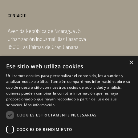
CONTACTO
Avenida República de Nicaragua , 5
Urbanización Industrial Díaz Casanova
35010 Las Palmas de Gran Canaria
×
Email: enairgy@enairgy.es
Ese sitio web utiliza cookies
Llámenos: +34 928 480 804
Utilizamos cookies para personalizar el contenido, los anuncios y
analizar nuestro tráfico. También compartimos información sobre su
uso de nuestro sitio con nuestros socios de publicidad y análisis,
quienes pueden combinarla con otra información que les haya
Horario
de lunes a jueves
proporcionado o que hayan recopilado a partir del uso de sus
de 07:00 a 16:00 horas
servicios.
Más información
viernes de 07:00 a 15:00 horas
COOKIES ESTRICTAMENTE NECESARIAS
sábados y domingo, cerrado.
COOKIES DE RENDIMIENTO