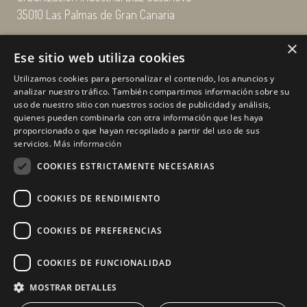
35010 Las Palmas de Gran Canaria
×
Email: enairgy@enairgy.es
Ese sitio web utiliza cookies
Llámenos: +34 928 480 804
Utilizamos cookies para personalizar el contenido, los anuncios y
analizar nuestro tráfico. También compartimos información sobre su
uso de nuestro sitio con nuestros socios de publicidad y análisis,
quienes pueden combinarla con otra información que les haya
Horario
de lunes a jueves
proporcionado o que hayan recopilado a partir del uso de sus
de 07:00 a 16:00 horas
servicios.
Más información
viernes de 07:00 a 15:00 horas
COOKIES ESTRICTAMENTE NECESARIAS
sábados y domingo, cerrado.
COOKIES DE RENDIMIENTO
COOKIES DE PREFERENCIAS
COOKIES DE FUNCIONALIDAD
MOSTRAR DETALLES