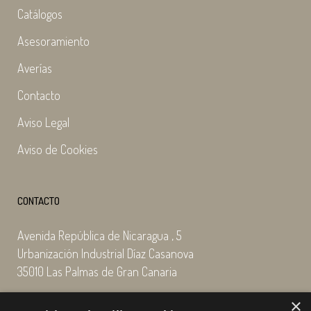
Catálogos
Asesoramiento
Averías
Contacto
Aviso Legal
Aviso de Cookies
CONTACTO
Avenida República de Nicaragua , 5
Urbanización Industrial Díaz Casanova
35010 Las Palmas de Gran Canaria
×
Email: enairgy@enairgy.es