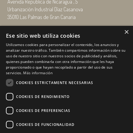
Avenida República de Nicaragua , 5
Urbanización Industrial Díaz Casanova
35010 Las Palmas de Gran Canaria
×
Email: enairgy@enairgy.es
Ese sitio web utiliza cookies
Llámenos: +34 928 480 804
Utilizamos cookies para personalizar el contenido, los anuncios y
analizar nuestro tráfico. También compartimos información sobre su
uso de nuestro sitio con nuestros socios de publicidad y análisis,
quienes pueden combinarla con otra información que les haya
Horario
de lunes a jueves
proporcionado o que hayan recopilado a partir del uso de sus
de 07:00 a 16:00 horas
servicios.
Más información
viernes de 07:00 a 15:00 horas
COOKIES ESTRICTAMENTE NECESARIAS
sábados y domingo, cerrado.
COOKIES DE RENDIMIENTO
COOKIES DE PREFERENCIAS
COOKIES DE FUNCIONALIDAD