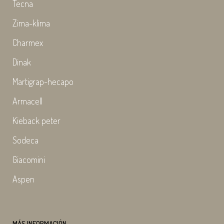
Tecna
Zima-klima
Charmex
Dinak
Martigrap-hecapo
Armacell
Kieback peter
Sodeca
Giacomini
Aspen
MÁS INFORMACIÓN