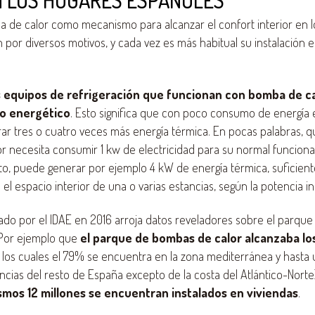
 LOS HOGARES ESPAÑOLES
a de calor como mecanismo para alcanzar el confort interior en lo
por diversos motivos, y cada vez es más habitual su instalación e
 equipos de refrigeración que funcionan con bomba de ca
to energético
. Esto significa que con poco consumo de energía 
r tres o cuatro veces más energía térmica. En pocas palabras, q
 necesita consumir 1 kw de electricidad para su normal funciona
to, puede generar por ejemplo 4 kW de energía térmica, suficiente
el espacio interior de una o varias estancias, según la potencia in
ado por el IDAE en 2016 arroja datos reveladores sobre el parq
 Por ejemplo que
el parque de bombas de calor alcanzaba los
e los cuales el 79% se encuentra en la zona mediterránea y hasta
incias del resto de España excepto de la costa del Atlántico-Norte
mos 12 millones se encuentran instalados en viviendas
.