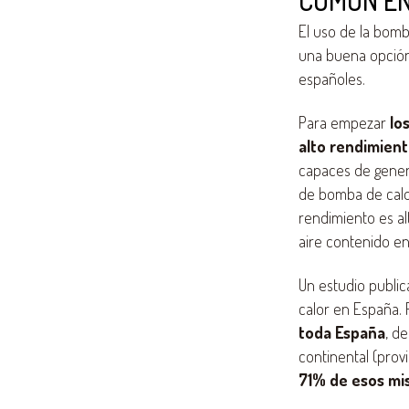
COMÚN EN
El uso de la bomb
una buena opción 
españoles.
Para empezar
los
alto rendimien
capaces de genera
de bomba de calor
rendimiento es al
aire contenido en 
Un estudio public
calor en España.
toda España
, d
continental (prov
71% de esos mis