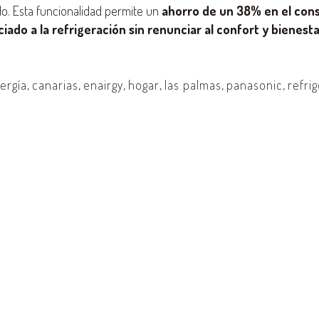
do. Esta funcionalidad permite un
ahorro de un 38% en el co
iado a la refrigeración sin renunciar al confort y bienesta
ergía
,
canarias
,
enairgy
,
hogar
,
las palmas
,
panasonic
,
refri