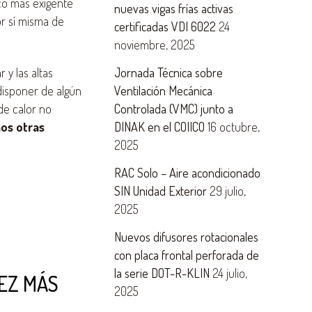
oco más exigente
nuevas vigas frías activas
or sí misma de
certificadas VDI 6022
24
noviembre, 2025
 y las altas
Jornada Técnica sobre
 disponer de algún
Ventilación Mecánica
 de calor no
Controlada (VMC) junto a
os otras
DINAK en el COIICO
16 octubre,
2025
RAC Solo – Aire acondicionado
SIN Unidad Exterior
29 julio,
2025
Nuevos difusores rotacionales
con placa frontal perforada de
la serie DOT-R-KLIN
24 julio,
VEZ MÁS
2025