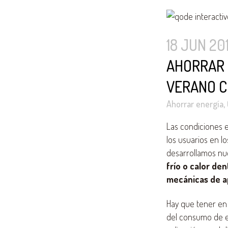
18 JUN 20
AHORRAR 
VERANO C
Ahorrar energía
,
Las condiciones e
los usuarios en lo
desarrollamos nue
frío o calor de
mecánicas de 
Hay que tener en
del consumo de en