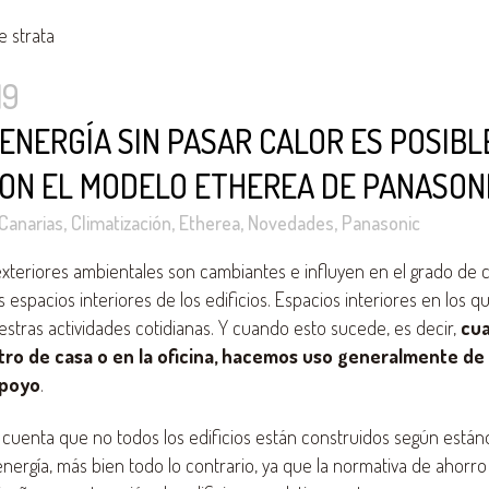
19
ENERGÍA SIN PASAR CALOR ES POSIBL
ON EL MODELO ETHEREA DE PANASON
Canarias
,
Climatización
,
Etherea
,
Novedades
,
Panasonic
xteriores ambientales son cambiantes e influyen en el grado de 
s espacios interiores de los edificios. Espacios interiores en los 
stras actividades cotidianas. Y cuando esto sucede, es decir,
cu
ntro de casa o en la oficina, hacemos uso generalmente de
apoyo
.
 cuenta que no todos los edificios están construidos según está
ergía, más bien todo lo contrario, ya que la normativa de ahorro