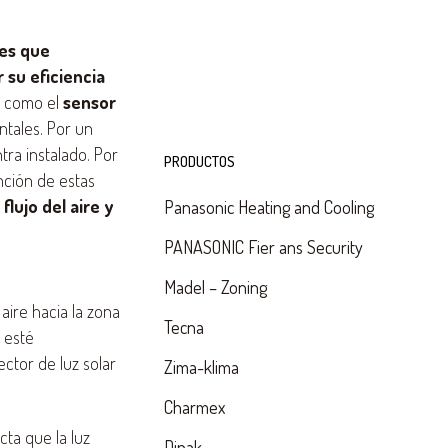
des que
 su eficiencia
s como el
sensor
ntales. Por un
ra instalado. Por
PRODUCTOS
ción de estas
flujo del aire y
Panasonic Heating and Cooling
PANASONIC Fier ans Security
Madel – Zoning
aire hacia la zona
Tecna
 esté
ector de luz solar
Zima-klima
Charmex
ta que la luz
Dinak