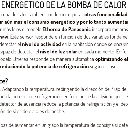
ENERGÉTICO DE LA BOMBA DE CALOR
bomba de calor también pueden incorporar
otras funcionalida
r aún más el consumo energético y por lo tanto aumentar
 ir más lejos el modelo
Etherea de Panasonic
incorpora mejora
navi
. Este sensor responde en función de dos variables fundame
detectar el
nivel de actividad
en la habitación donde se encuent
capaz de detectar el
nivel de luz solar
en cada momento. En fun
 modelo Etherea responde de manera automática
optimizando el 
reduciendo la potencia de refrigeración
según el caso.
ce?
 Adaptando la temperatura, redirigiendo la dirección del flujo del 
do la potencia de refrigeración en función de la actividad que se
 detector de ausencia reduce la potencia de refrigeración y el det
ión de si es de día o es de noche.
paz de aumentar en un grado la temperatura de consigna si detec