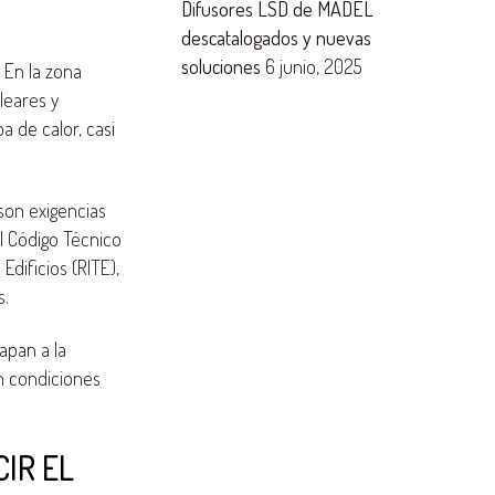
Difusores LSD de MADEL
descatalogados y nuevas
soluciones
6 junio, 2025
 En la zona
leares y
 de calor, casi
son exigencias
el Código Técnico
Edificios (RITE),
s.
apan a la
 condiciones
IR EL