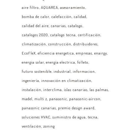
aire filtro
AQUAREA
asesoramiento
bomba de calor
calefacción
calidad
calidad del aire
canarias
catalogo
catalogos 2020
catalogo tecna
certificación
climatización
construcción
distribuidores
EcoFleX
eficiencia energetica
empresas
enairgy
energia solar
energía electrica
folleto
futuro sostenible
industrial
informacion
ingeniería
innovación en climatización
instalación
interclima
islas canarias
las palmas
madel
multi z
panasonic
panasonic-aircon
panasonic canarias
premio design award
soluciones HVAC
suministro de agua
tecna
ventilación
zoning