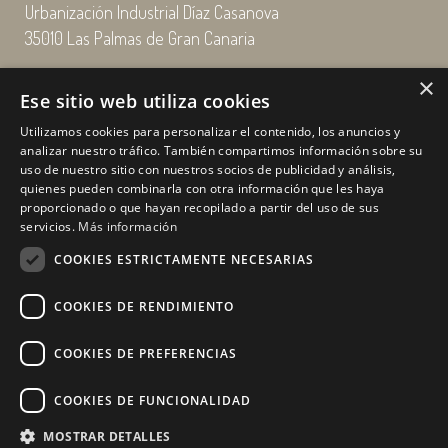
Urbanización Industrial Díaz Casanova
35010 Las Palmas de Gran Canaria
×
Email: enairgy@enairgy.es
Ese sitio web utiliza cookies
Llámenos: +34 928 480 804
Utilizamos cookies para personalizar el contenido, los anuncios y
analizar nuestro tráfico. También compartimos información sobre su
uso de nuestro sitio con nuestros socios de publicidad y análisis,
quienes pueden combinarla con otra información que les haya
Horario
de lunes a jueves
proporcionado o que hayan recopilado a partir del uso de sus
de 07:00 a 16:00 horas
servicios.
Más información
viernes de 07:00 a 15:00 horas
COOKIES ESTRICTAMENTE NECESARIAS
sábados y domingo, cerrado.
COOKIES DE RENDIMIENTO
COOKIES DE PREFERENCIAS
COOKIES DE FUNCIONALIDAD
MOSTRAR DETALLES