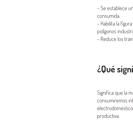
– Se establece u
consumida.
– Habilita la fig
polígonos industri
– Reduce los trá
¿Qué sign
Significa que la 
consumiremos int
electrodoméstico
productiva.