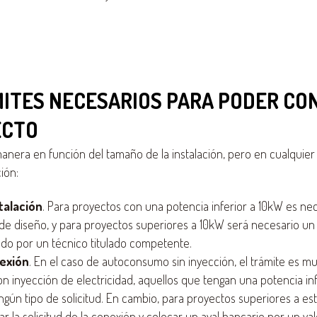
MITES NECESARIOS PARA PODER CO
ECTO
manera en función del tamaño de la instalación, pero en cualquier
ión:
talación
. Para proyectos con una potencia inferior a 10kW es ne
de diseño, y para proyectos superiores a 10kW será necesario un
ado por un técnico titulado competente.
exión
. En el caso de autoconsumo sin inyección, el trámite es mu
n inyección de electricidad, aquellos que tengan una potencia in
ngún tipo de solicitud. En cambio, para proyectos superiores a es
r la solicitud de la conexión y colocar un aval bancario por un v