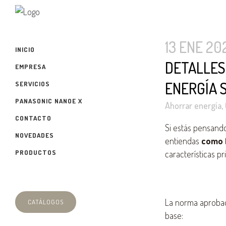
13 ENE 20
INICIO
DETALLES
EMPRESA
ENERGÍA 
SERVICIOS
PANASONIC NANOE X
Ahorrar energía
,
CONTACTO
Si estás pensando
NOVEDADES
entiendas
como 
PRODUCTOS
características pr
La norma aprobada
CATÁLOGOS
base: