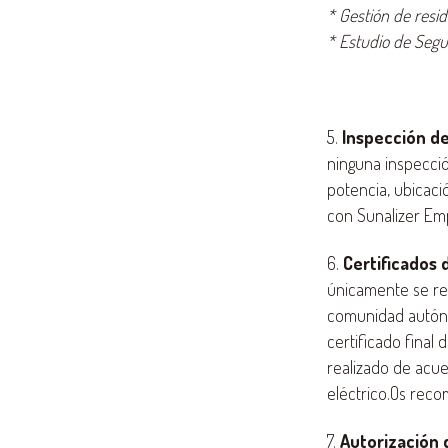
* Gestión de resi
* Estudio de Segu
5.
Inspección de
ninguna inspecció
potencia, ubicac
con Sunalizer Emp
6.
Certificados 
únicamente se rea
comunidad autóno
certificado final
realizado de acue
eléctrico.Os rec
7.
Autorización 