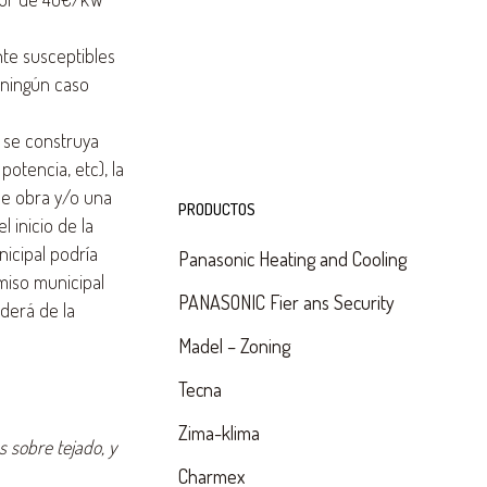
te susceptibles
 ningún caso
 se construya
potencia, etc), la
 de obra y/o una
PRODUCTOS
 inicio de la
icipal podría
Panasonic Heating and Cooling
rmiso municipal
PANASONIC Fier ans Security
derá de la
Madel – Zoning
Tecna
Zima-klima
s sobre tejado, y
Charmex