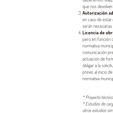
que nos devolverá
Autorización ad
en caso de estar 
serán necesarias 
Licencia de obr
pero en función de
normativa municip
comunicación prev
actuación de form
obligar a la solic
previo al inicio 
normativa municip
* Proyecto técnic
* Estudios de carg
otros estudios sim