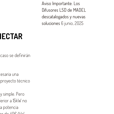
Aviso Importante. Los
Difusores LSD de MADEL
descatalogados y nuevas
soluciones
6 junio, 2025
NECTAR
 caso se definirán
cesaria una
 proyecto técnico
y simple. Pero
ferior a 15kW no
ta potencia
alor de 40€/kW