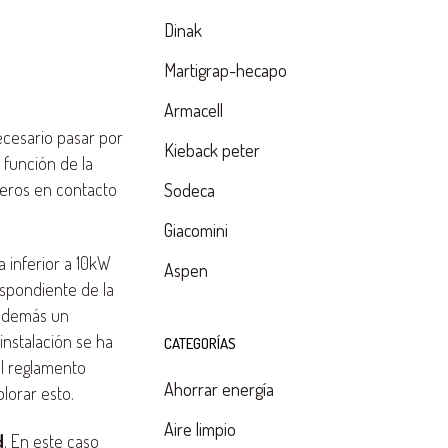
Dinak
Martigrap-hecapo
Armacell
ecesario pasar por
Kieback peter
 función de la
eros en contacto
Sodeca
Giacomini
a inferior a 10kW
Aspen
espondiente de la
 además un
instalación se ha
CATEGORÍAS
el reglamento
Ahorrar energía
lorar esto.
Aire limpio
d
. En este caso