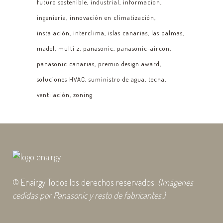
futuro sostenible
industrial
informacion
ingeniería
innovación en climatización
instalación
interclima
islas canarias
las palmas
madel
multi z
panasonic
panasonic-aircon
panasonic canarias
premio design award
soluciones HVAC
suministro de agua
tecna
ventilación
zoning
© Enairgy Todos los derechos reservados.
(Imágenes
cedidas por Panasonic y resto de fabricantes.)