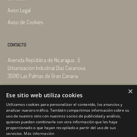
Aviso Legal
Aviso de Cookies
CONTACTO
Avenida República de Nicaragua , 5
Urbanización Industrial Díaz Casanova
35010 Las Palmas de Gran Canaria
×
Email: enairgy@enairgy.es
Ese sitio web utiliza cookies
Llámenos: +34 928 480 804
Utilizamos cookies para personalizar el contenido, los anuncios y
analizar nuestro tráfico. También compartimos información sobre su
uso de nuestro sitio con nuestros socios de publicidad y análisis,
quienes pueden combinarla con otra información que les haya
Horario
de lunes a jueves
proporcionado o que hayan recopilado a partir del uso de sus
de 07:00 a 16:00 horas
servicios.
Más información