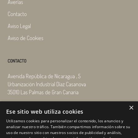
Averías
Contacto
Aviso Legal
Aviso de Cookies
CONTACTO
Avenida República de Nicaragua , 5
Urbanización Industrial Díaz Casanova
35010 Las Palmas de Gran Canaria
×
Email: enairgy@enairgy.es
Ese sitio web utiliza cookies
Llámenos: +34 928 480 804
Utilizamos cookies para personalizar el contenido, los anuncios y
analizar nuestro tráfico. También compartimos información sobre su
uso de nuestro sitio con nuestros socios de publicidad y análisis,