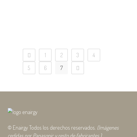
donde poder activar y comprobar cada
uno de los productos, mientras
hablamos sobre el asesoramiento...
20 septiembre, 2019
1
2
3
4
5
6
7
© Enairgy Todos los derechos reservados.
(Imágenes
cedidas por Panasonic y resto de fabricantes.)