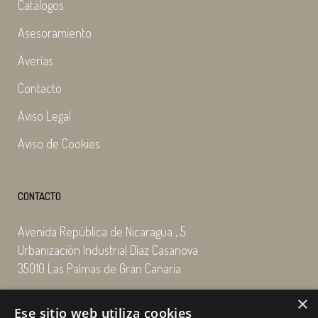
Catálogos
Asesoramiento
Averías
Contacto
Aviso Legal
Aviso de Cookies
CONTACTO
Avenida República de Nicaragua , 5
Urbanización Industrial Díaz Casanova
35010 Las Palmas de Gran Canaria
×
Email: enairgy@enairgy.es
Ese sitio web utiliza cookies