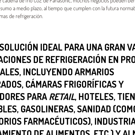
de cadena de frío CO2 de Panasonic, muchos negocios pueden ben
nsumo a medio plazo, al tiempo que cumplen con la futura norma
temas de refrigeración.
SOLUCIÓN IDEAL PARA UNA GRAN V
ACIONES DE REFRIGERACIÓN EN PR
IALES, INCLUYENDO ARMARIOS
ADOS, CÁMARAS FRIGORÍFICAS Y
DORES PARA
RETAIL
, HOTELES, TIE
LES, GASOLINERAS, SANIDAD (COM
RIOS FARMACÉUTICOS), INDUSTRI
MIENTO DE ALIMENTOS, ETC.) Y A