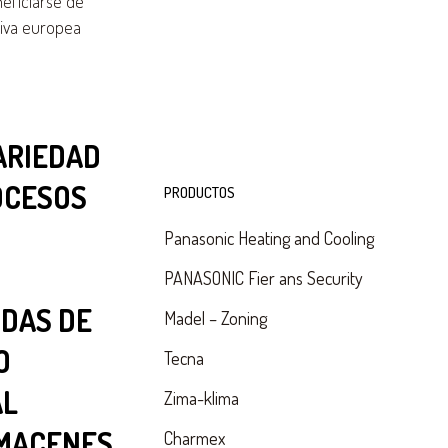
eficiarse de
tiva europea
ARIEDAD
OCESOS
PRODUCTOS
Panasonic Heating and Cooling
PANASONIC Fier ans Security
NDAS DE
Madel – Zoning
O
Tecna
AL
Zima-klima
LMACENES.
Charmex