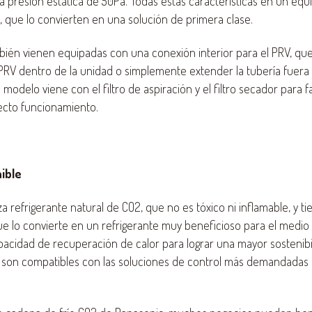
a presión estática de 50Pa. Todas estas características en un equ
, que lo convierten en una solución de primera clase.
ién vienen equipadas con una conexión interior para el PRV, que
 PRV dentro de la unidad o simplemente extender la tubería fuera 
odelo viene con el filtro de aspiración y el filtro secador para fac
recto funcionamiento.
ible
iza refrigerante natural de CO2, que no es tóxico ni inflamable, y t
ue lo convierte en un refrigerante muy beneficioso para el medio
acidad de recuperación de calor para lograr una mayor sostenibi
 son compatibles con las soluciones de control más demandadas