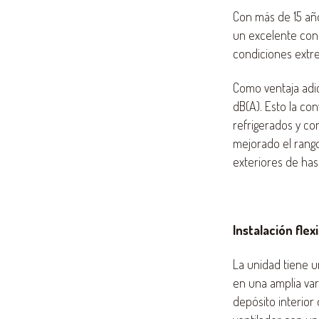
Con más de 15 añ
un excelente cont
condiciones extre
Como ventaja adic
dB(A). Esto la co
refrigerados y co
mejorado el rang
exteriores de has
Instalación flex
La unidad tiene u
en una amplia va
depósito interior 