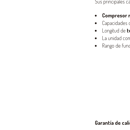
Sus principales ca
Compresor r
Capacidades d
Longitud de
t
La unidad co
Rango de fun
Garantía de cal