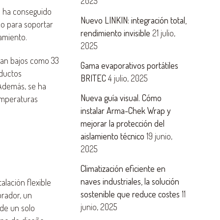
2025
c ha conseguido
Nuevo LINKIN: integración total,
do para soportar
rendimiento invisible
21 julio,
amiento.
2025
tan bajos como 33
Gama evaporativos portátiles
oductos
BRITEC
4 julio, 2025
 Además, se ha
Nueva guía visual. Cómo
emperaturas
instalar Arma-Chek Wrap y
mejorar la protección del
aislamiento técnico
19 junio,
2025
Climatización eficiente en
naves industriales, la solución
alación flexible
sostenible que reduce costes
11
rador, un
junio, 2025
 de un solo