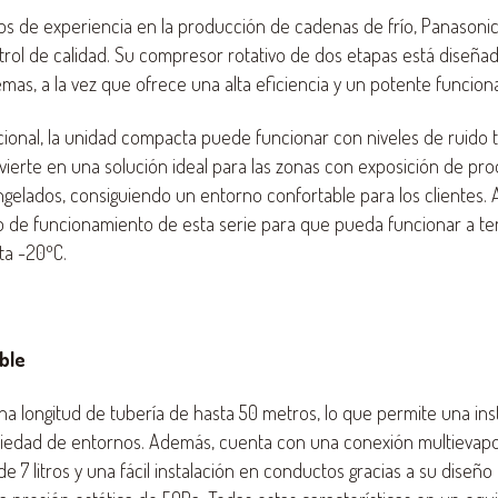
os de experiencia en la producción de cadenas de frío, Panasoni
rol de calidad. Su compresor rotativo de dos etapas está diseña
mas, a la vez que ofrece una alta eficiencia y un potente funcion
ional, la unidad compacta puede funcionar con niveles de ruido 
nvierte en una solución ideal para las zonas con exposición de pr
ngelados, consiguiendo un entorno confortable para los clientes.
o de funcionamiento de esta serie para que pueda funcionar a t
ta -20ºC.
ible
na longitud de tubería de hasta 50 metros, lo que permite una inst
riedad de entornos. Además, cuenta con una conexión multievapo
de 7 litros y una fácil instalación en conductos gracias a su diseño