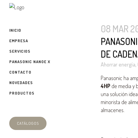
08 MAR 2
INICIO
PANASONI
EMPRESA
DE CADEN
SERVICIOS
PANASONIC NANOE X
Ahorrar energía
,
CONTACTO
Panasonic ha amp
NOVEDADES
4HP
de media y b
PRODUCTOS
una solución idea
minorista de alime
almacenes.
CATÁLOGOS