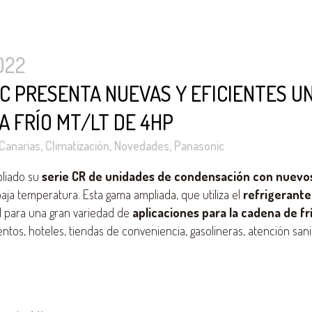
022
C PRESENTA NUEVAS Y EFICIENTES U
A FRÍO MT/LT DE 4HP
Canarias
,
Climatización
,
Novedades
,
Panasonic
liado su
serie CR de unidades de condensación con nuevo
aja temperatura. Esta gama ampliada, que utiliza el
refrigerante
l para una gran variedad de
aplicaciones para la cadena de fr
ntos, hoteles, tiendas de conveniencia, gasolineras, atención sanita