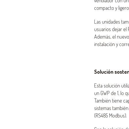
ventilador con un
compacto y ligero
Las unidades tamb
usuarios dejar el
Además, el nuevo m
instalación y cor
Solución sosten
Esta solución util
un GWP de 1, lo q
También tiene cap
sistemas también
(RS485 Modbus).