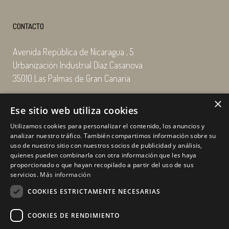
CONTACTO
Avenida República de Nicaragua , 5
Urbanización Industrial Díaz Casanova
35010 Las Palmas de Gran Canaria
×
Email: enairgy@enairgy.es
Ese sitio web utiliza cookies
Llámenos: +34 928 480 804
Utilizamos cookies para personalizar el contenido, los anuncios y
analizar nuestro tráfico. También compartimos información sobre su
uso de nuestro sitio con nuestros socios de publicidad y análisis,
quienes pueden combinarla con otra información que les haya
Horario
de lunes a jueves
proporcionado o que hayan recopilado a partir del uso de sus
de 07:00 a 16:00 horas
servicios.
Más información
viernes de 07:00 a 15:00 horas
COOKIES ESTRICTAMENTE NECESARIAS
sábados y domingo, cerrado.
COOKIES DE RENDIMIENTO