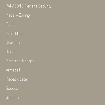
PANASONIC Fier ans Security
Madel – Zoning
Tecna
Zima-klima
Charmex
Dinak
Martigrap-hecapo
Armacell
Kieback peter
Sodeca
Giacomini