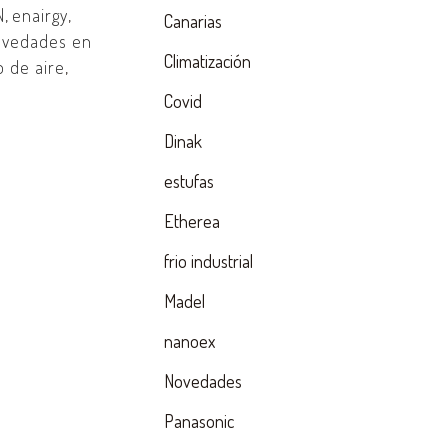
N
,
enairgy
,
Canarias
ovedades en
Climatización
o de aire
,
Covid
Dinak
estufas
Etherea
frio industrial
Madel
nanoex
Novedades
Panasonic