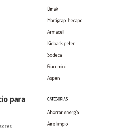
Dinak
Martigrap-hecapo
Armacell
Kieback peter
Sodeca
Giacomini
Aspen
cio para
CATEGORÍAS
Ahorrar energía
Aire limpio
usores