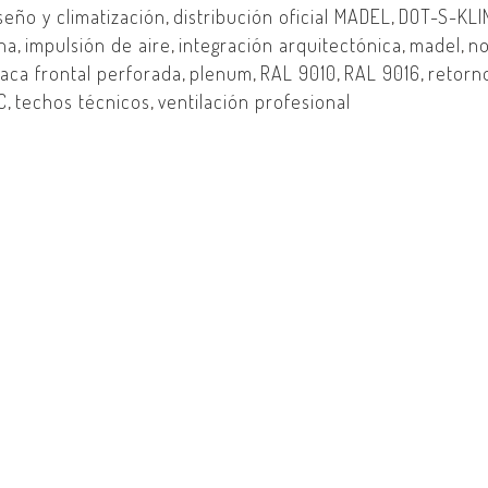
seño y climatización
,
distribución oficial MADEL
,
DOT-S-KLI
na
,
impulsión de aire
,
integración arquitectónica
,
madel
,
n
laca frontal perforada
,
plenum
,
RAL 9010
,
RAL 9016
,
retorn
C
,
techos técnicos
,
ventilación profesional