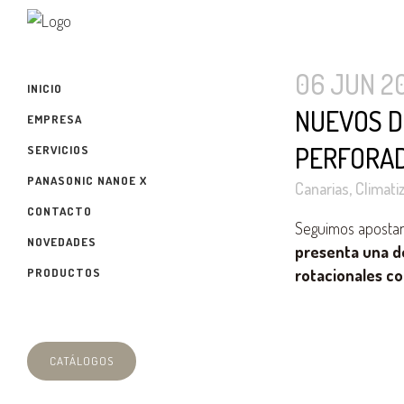
06 JUN 2
INICIO
NUEVOS D
EMPRESA
PERFORAD
SERVICIOS
PANASONIC NANOE X
Canarias
,
Climati
CONTACTO
Seguimos apostand
NOVEDADES
presenta una de
PRODUCTOS
rotacionales co
CATÁLOGOS