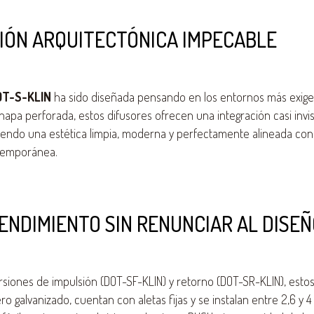
IÓN ARQUITECTÓNICA IMPECABLE
OT-S-KLIN
ha sido diseñada pensando en los entornos más exigen
chapa perforada, estos difusores ofrecen una integración casi invi
iendo una estética limpia, moderna y perfectamente alineada co
temporánea.
ENDIMIENTO SIN RENUNCIAR AL DISE
rsiones de impulsión (DOT-SF-KLIN) y retorno (DOT-SR-KLIN), estos
o galvanizado, cuentan con aletas fijas y se instalan entre 2,6 y 4