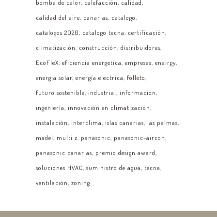
bomba de calor
calefacción
calidad
calidad del aire
canarias
catalogo
catalogos 2020
catalogo tecna
certificación
climatización
construcción
distribuidores
EcoFleX
eficiencia energetica
empresas
enairgy
energia solar
energía electrica
folleto
futuro sostenible
industrial
informacion
ingeniería
innovación en climatización
instalación
interclima
islas canarias
las palmas
madel
multi z
panasonic
panasonic-aircon
panasonic canarias
premio design award
soluciones HVAC
suministro de agua
tecna
ventilación
zoning