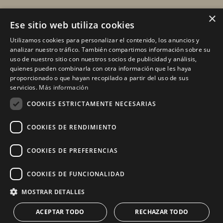
×
Email: enairgy@enairgy.es
Ese sitio web utiliza cookies
Llámenos: +34 928 480 804
Utilizamos cookies para personalizar el contenido, los anuncios y
analizar nuestro tráfico. También compartimos información sobre su
uso de nuestro sitio con nuestros socios de publicidad y análisis,
quienes pueden combinarla con otra información que les haya
Horario
de lunes a jueves
proporcionado o que hayan recopilado a partir del uso de sus
de 07:00 a 16:00 horas
servicios.
Más información
viernes de 07:00 a 15:00 horas
COOKIES ESTRICTAMENTE NECESARIAS
sábados y domingo, cerrado.
COOKIES DE RENDIMIENTO
COOKIES DE PREFERENCIAS
COOKIES DE FUNCIONALIDAD
MOSTRAR DETALLES
ACEPTAR TODO
RECHAZAR TODO