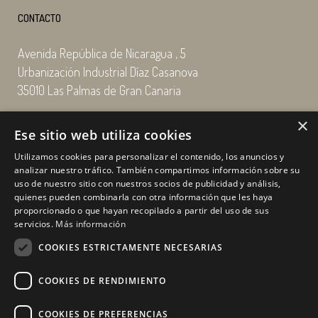
CONTACTO
Avenida República de Nicaragua , 5
Urbanización Industrial Díaz Casanova
35010 Las Palmas de Gran Canaria
×
Email: enairgy@enairgy.es
Ese sitio web utiliza cookies
Llámenos: +34 928 480 804
Utilizamos cookies para personalizar el contenido, los anuncios y
analizar nuestro tráfico. También compartimos información sobre su
uso de nuestro sitio con nuestros socios de publicidad y análisis,
quienes pueden combinarla con otra información que les haya
Horario
de lunes a jueves
proporcionado o que hayan recopilado a partir del uso de sus
de 07:00 a 16:00 horas
servicios.
Más información
viernes de 07:00 a 15:00 horas
COOKIES ESTRICTAMENTE NECESARIAS
sábados y domingo, cerrado.
COOKIES DE RENDIMIENTO
COOKIES DE PREFERENCIAS