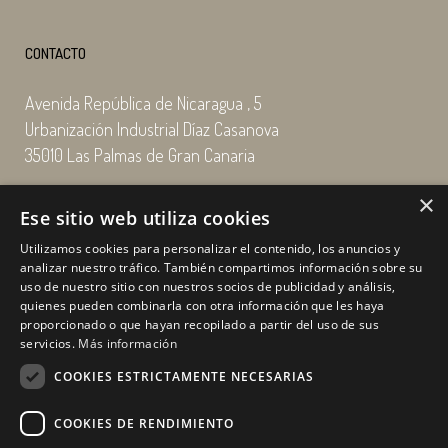
CONTACTO
Avenida República de Nicaragua , 5
Urbanización Industrial Díaz Casanova
35010 Las Palmas de Gran Canaria
×
Email: enairgy@enairgy.es
Ese sitio web utiliza cookies
Llámenos: +34 928 480 804
Utilizamos cookies para personalizar el contenido, los anuncios y
analizar nuestro tráfico. También compartimos información sobre su
uso de nuestro sitio con nuestros socios de publicidad y análisis,
quienes pueden combinarla con otra información que les haya
Horario
de lunes a jueves
proporcionado o que hayan recopilado a partir del uso de sus
de 07:00 a 16:00 horas
servicios.
Más información
viernes de 07:00 a 15:00 horas
COOKIES ESTRICTAMENTE NECESARIAS
sábados y domingo, cerrado.
COOKIES DE RENDIMIENTO