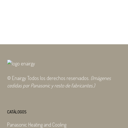
aire TECNA: mejor rendimiento, misma
funcionalidad Soluciones eficientes,
versátiles y...
29 abril, 2025
© Enairgy Todos los derechos reservados.
(Imágenes
cedidas por Panasonic y resto de fabricantes.)
CATÁLOGOS
Panasonic Heating and Cooling