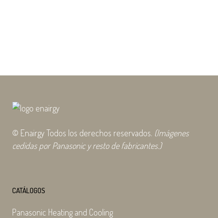
solo equipo? RAC Solo es tu mejor
carta. RAC Solo es la revolución en
climatización...
29 julio, 2025
© Enairgy Todos los derechos reservados.
(Imágenes
cedidas por Panasonic y resto de fabricantes.)
CATÁLOGOS
Panasonic Heating and Cooling