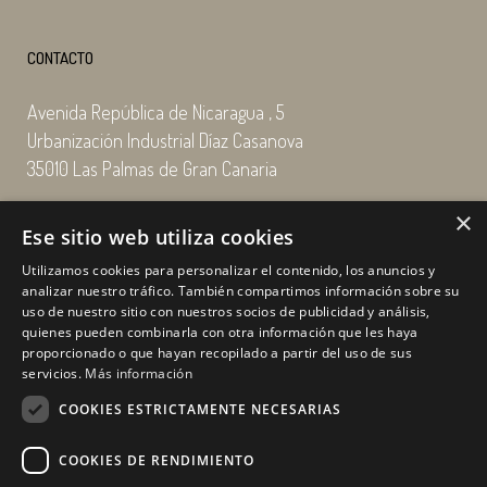
CONTACTO
Avenida República de Nicaragua , 5
Urbanización Industrial Díaz Casanova
35010 Las Palmas de Gran Canaria
×
Email: enairgy@enairgy.es
Ese sitio web utiliza cookies
Llámenos: +34 928 480 804
Utilizamos cookies para personalizar el contenido, los anuncios y
analizar nuestro tráfico. También compartimos información sobre su
uso de nuestro sitio con nuestros socios de publicidad y análisis,
quienes pueden combinarla con otra información que les haya
Horario
de lunes a jueves
proporcionado o que hayan recopilado a partir del uso de sus
de 07:00 a 16:00 horas
servicios.
Más información
viernes de 07:00 a 15:00 horas
COOKIES ESTRICTAMENTE NECESARIAS
sábados y domingo, cerrado.
COOKIES DE RENDIMIENTO