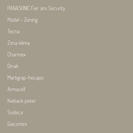
PANASONIC Fier ans Security
Madel – Zoning
Tecna
Zima-klima
Charmex
Dinak
Martigrap-hecapo
Armacell
Kieback peter
Sodeca
Giacomini