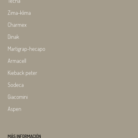
Tecna
Zima-klima
Charmex
Dinak
Martigrap-hecapo
Armacell
Kieback peter
Sodeca
Giacomini
Aspen
MÁS INFORMACIÓN