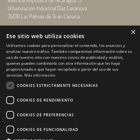
Avenida República de Nicaragua , 5
Urbanización Industrial Díaz Casanova
35010 Las Palmas de Gran Canaria
×
Email: enairgy@enairgy.es
Ese sitio web utiliza cookies
Llámenos: +34 928 480 804
Utilizamos cookies para personalizar el contenido, los anuncios y
analizar nuestro tráfico. También compartimos información sobre su
uso de nuestro sitio con nuestros socios de publicidad y análisis,
quienes pueden combinarla con otra información que les haya
Horario
de lunes a jueves
proporcionado o que hayan recopilado a partir del uso de sus
de 07:00 a 16:00 horas
servicios.
Más información
viernes de 07:00 a 15:00 horas
COOKIES ESTRICTAMENTE NECESARIAS
sábados y domingo, cerrado.
COOKIES DE RENDIMIENTO
COOKIES DE PREFERENCIAS
COOKIES DE FUNCIONALIDAD