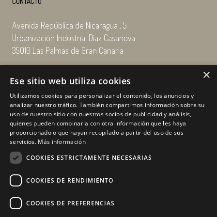
CONTACTO
Avenida República de Nicaragua , 5
Urbanización Industrial Díaz Casanova
35010 Las Palmas de Gran Canaria
×
Email: enairgy@enairgy.es
Ese sitio web utiliza cookies
Llámenos: +34 928 480 804
Utilizamos cookies para personalizar el contenido, los anuncios y
analizar nuestro tráfico. También compartimos información sobre su
uso de nuestro sitio con nuestros socios de publicidad y análisis,
quienes pueden combinarla con otra información que les haya
Horario
de lunes a jueves
proporcionado o que hayan recopilado a partir del uso de sus
de 07:00 a 16:00 horas
servicios.
Más información
viernes de 07:00 a 15:00 horas
COOKIES ESTRICTAMENTE NECESARIAS
sábados y domingo, cerrado.
COOKIES DE RENDIMIENTO
COOKIES DE PREFERENCIAS