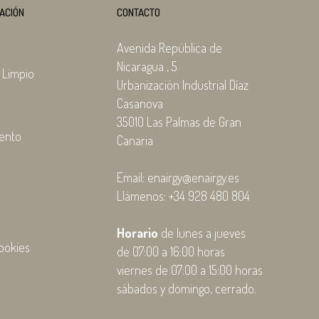
ACIÓN
CONTACTO
Avenida República de
Nicaragua , 5
 Limpio
Urbanización Industrial Díaz
Casanova
35010 Las Palmas de Gran
ento
Canaria
Email: enairgy@enairgy.es
Llámenos: +34 928 480 804
l
Horario
de lunes a jueves
ookies
de 07:00 a 16:00 horas
viernes de 07:00 a 15:00 horas
sábados y domingo, cerrado.