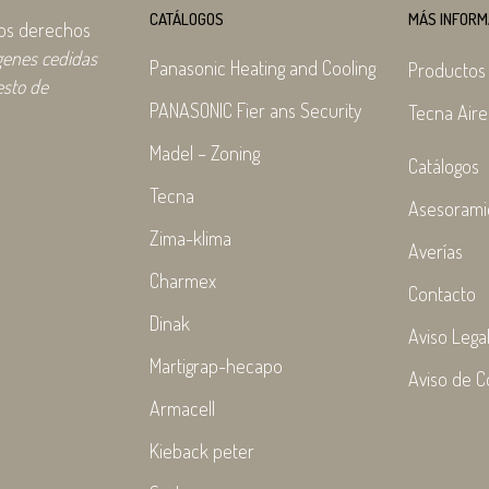
CATÁLOGOS
MÁS INFORM
los derechos
genes cedidas
Panasonic Heating and Cooling
Productos
esto de
PANASONIC Fier ans Security
Tecna Aire
Madel – Zoning
Catálogos
Tecna
Asesorami
Zima-klima
Averías
Charmex
Contacto
Dinak
Aviso Lega
Martigrap-hecapo
Aviso de C
Armacell
Kieback peter