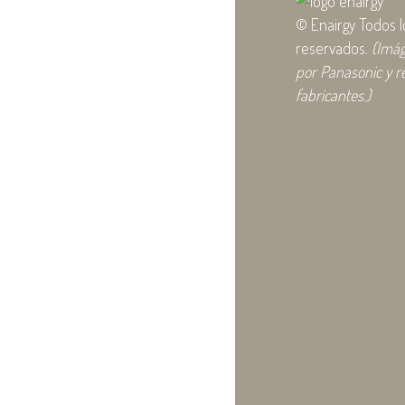
© Enairgy Todos 
reservados.
(Imá
por Panasonic y r
fabricantes.)