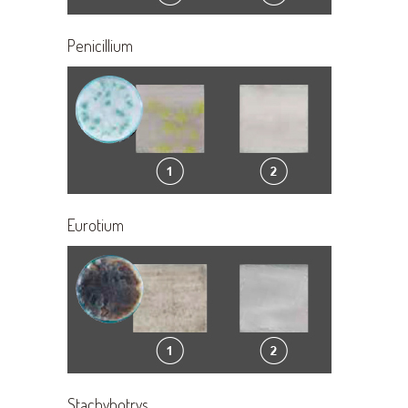
Penicillium
Eurotium
Stachybotrys