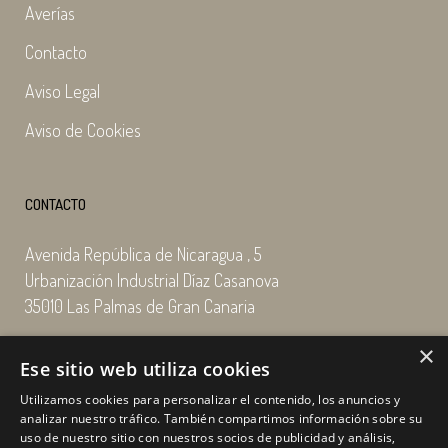
Averías
Contacto
Aviso Legal
Aviso de Cookies
CONTACTO
Avenida República de Nicaragua , 5
Urbanización Industrial Díaz Casanova
35010 Las Palmas de Gran Canaria
×
Email: enairgy@enairgy.es
Ese sitio web utiliza cookies
Llámenos: +34 928 480 804
Utilizamos cookies para personalizar el contenido, los anuncios y
analizar nuestro tráfico. También compartimos información sobre su
uso de nuestro sitio con nuestros socios de publicidad y análisis,