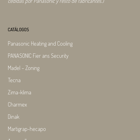
cedidas por Panasonic y resto de fabricantes.)
CATÁLOGOS
Panasonic Heating and Cooling
PANASONIC Fier ans Security
Madel – Zoning
Tecna
Zima-klima
Charmex
Dinak
Martigrap-hecapo