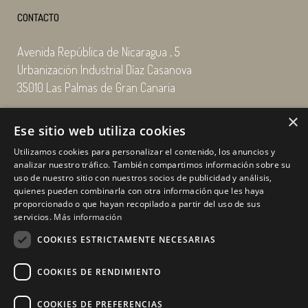
CONTACTO
Avenida República de Nicaragua , 5
Urbanización Industrial Díaz Casanova
35010 Las Palmas de Gran Canaria
×
Email: enairgy@enairgy.es
Ese sitio web utiliza cookies
Llámenos: +34 928 480 804
Utilizamos cookies para personalizar el contenido, los anuncios y
analizar nuestro tráfico. También compartimos información sobre su
uso de nuestro sitio con nuestros socios de publicidad y análisis,
quienes pueden combinarla con otra información que les haya
Horario
de lunes a jueves
proporcionado o que hayan recopilado a partir del uso de sus
de 07:00 a 16:00 horas
servicios.
Más información
viernes de 07:00 a 15:00 horas
COOKIES ESTRICTAMENTE NECESARIAS
sábados y domingo, cerrado.
COOKIES DE RENDIMIENTO
COOKIES DE PREFERENCIAS