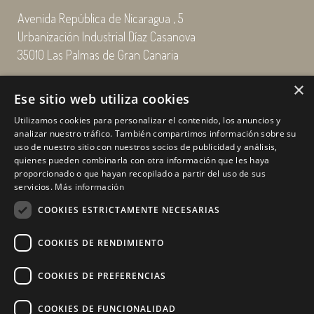
Avenida República de Nicaragua , 5
Urbanización Industrial Díaz Casanova
35010 Las Palmas de Gran Canaria
×
Email: enairgy@enairgy.es
Ese sitio web utiliza cookies
Llámenos: +34 928 480 804
Utilizamos cookies para personalizar el contenido, los anuncios y
analizar nuestro tráfico. También compartimos información sobre su
uso de nuestro sitio con nuestros socios de publicidad y análisis,
quienes pueden combinarla con otra información que les haya
Horario
de lunes a jueves
proporcionado o que hayan recopilado a partir del uso de sus
de 07:00 a 16:00 horas
servicios.
Más información
viernes de 07:00 a 15:00 horas
COOKIES ESTRICTAMENTE NECESARIAS
sábados y domingo, cerrado.
COOKIES DE RENDIMIENTO
COOKIES DE PREFERENCIAS
COOKIES DE FUNCIONALIDAD