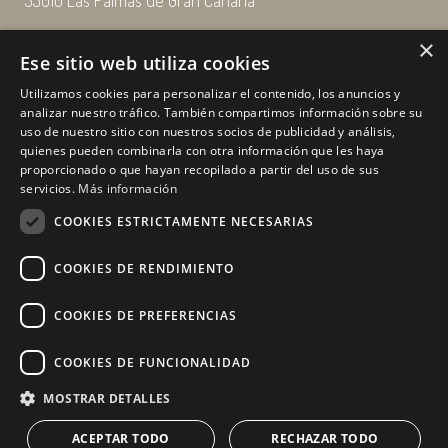
35010 Las Palmas de Gran Canaria
×
Email: enairgy@enairgy.es
Ese sitio web utiliza cookies
Llámenos: +34 928 480 804
Utilizamos cookies para personalizar el contenido, los anuncios y
analizar nuestro tráfico. También compartimos información sobre su
uso de nuestro sitio con nuestros socios de publicidad y análisis,
quienes pueden combinarla con otra información que les haya
Horario
de lunes a jueves
proporcionado o que hayan recopilado a partir del uso de sus
de 07:00 a 16:00 horas
servicios.
Más información
viernes de 07:00 a 15:00 horas
COOKIES ESTRICTAMENTE NECESARIAS
sábados y domingo, cerrado.
COOKIES DE RENDIMIENTO
COOKIES DE PREFERENCIAS
COOKIES DE FUNCIONALIDAD
MOSTRAR DETALLES
ACEPTAR TODO
RECHAZAR TODO