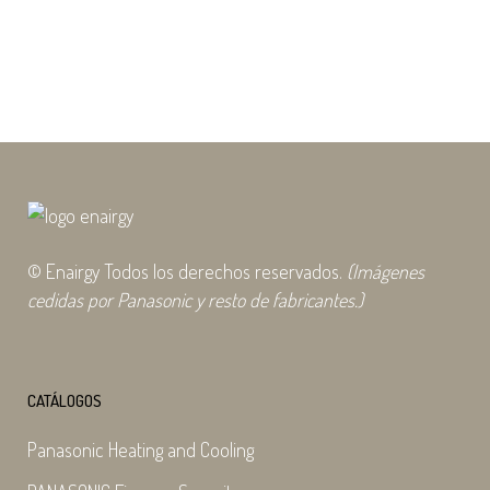
y climatización. La directriz VDI
6022,...
24 noviembre, 2025
© Enairgy Todos los derechos reservados.
(Imágenes
cedidas por Panasonic y resto de fabricantes.)
CATÁLOGOS
Panasonic Heating and Cooling