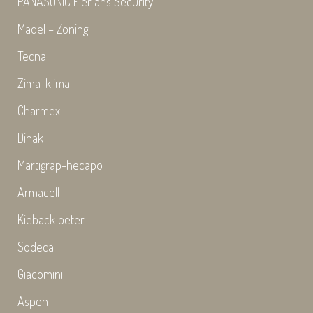
PANASONIC Fier ans Security
Madel – Zoning
Tecna
Zima-klima
Charmex
Dinak
Martigrap-hecapo
Armacell
Kieback peter
Sodeca
Giacomini
Aspen